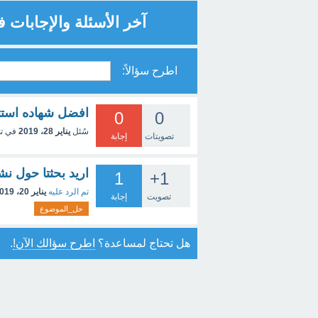
آخر الأسئلة والإجابات ف
اطرح سؤالاً:
افضل شهاده استث
0
0
سُئل
يناير 28، 2019
في ت
تصويتات
إجابة
اريد بحثتا حول نشاااط تبادل 
1
+1
تم الرد عليه
يناير 20، 2019
تصويت
إجابة
حل_الموضوع
هل تحتاج لمساعدة؟
اطرح سؤالك الآن!
.