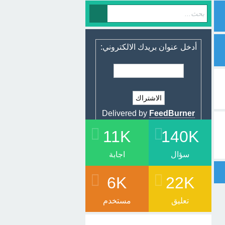
أدخل عنوان بريدك الالكتروني:
Delivered by
FeedBurner
11K
140K
سؤال
اجابة
6K
22K
تعليق
مستخدم