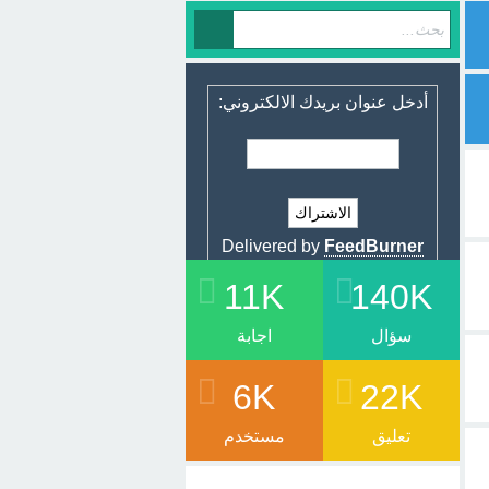
أدخل عنوان بريدك الالكتروني:
Delivered by
FeedBurner
11K
140K
سؤال
اجابة
6K
22K
تعليق
مستخدم