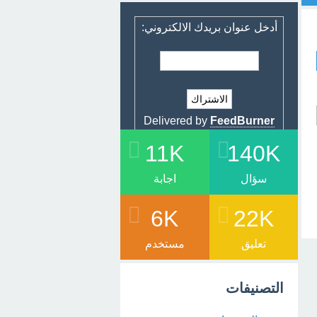
أدخل عنوان بريدك الالكتروني:
Delivered by
FeedBurner
11K
140K
سؤال
اجابة
6K
22K
تعليق
مستخدم
التصنيفات