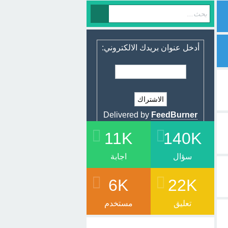
أدخل عنوان بريدك الالكتروني:
Delivered by
FeedBurner
11K
140K
سؤال
اجابة
6K
22K
تعليق
مستخدم