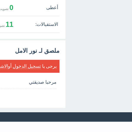
0
أعطى
تصويت 
11
الاستقبالات:
تصو
ملصق لـ نور الامل
يرجى يا
تسجيل الدخول
أو
الاش
مرحبا صديقتي