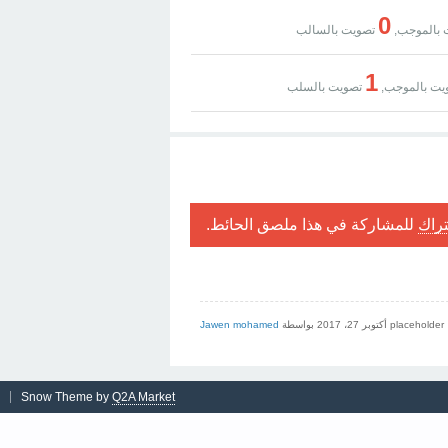
0
بالموجب,
تصويت بالسالب
1
يت بالموجب,
تصويت بالسلب
تراك
للمشاركة في هذا ملصق الحائط.
placeholder
أكتوبر 27، 2017
بواسطة
Jawen mohamed
Snow Theme by
Q2A Market