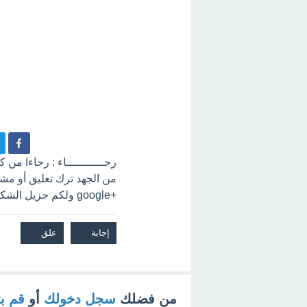
رجـــــــــــاء : رجاءا من
+google ولكم جزيل الشكر
من فضلك
سجل دخولك
أو
قم ب