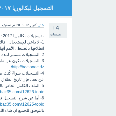
التسجيل لبكالوريا ٢٠١٧
سُئل
أكتوبر 12، 2016
في تصنيف
ال
+4
تصويتات
- تسجيلات بكالوريا 2017 :
1- لا داعي للإستعجال , فا
انطلاقها بالضبط , الأهم أنه
2- التسجيلات تستمر لمدة شهر كامل أو أكثر ( إلى غاية نوفمبر ان شاء الله ) , فلا داعي للعجلة
3- التسجيلات تكون عن طريق الأنترنيت , على الموقع الرسمي والوحيد :
http://bac.onec.dz/
4- التسجيلات سواءً كُنتَ ط
عن بعد , فإن تاريخ انطلاق
5- الملف الكامل الخاص بالتسجيل تجدونه من هنا :
.bac35.com/t12626-topic
6- أما عن شرح التسجيل في الموقع فمن هنا :
.bac35.com/t12625-topic
بالتوفيق للجميع ان شاء الله