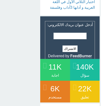
اختبار الثلاثي الأول في اللغة
العربية و آدابها 3آداب وفلسفة
أدخل عنوان بريدك الالكتروني:
Delivered by
FeedBurner
11K
140K
سؤال
اجابة
6K
22K
تعليق
مستخدم