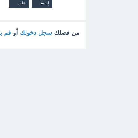
من فضلك
سجل دخولك
أو
قم ب