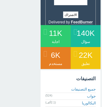
Delivered by
FeedBurner
11K
140K
سؤال
اجابة
6K
22K
تعليق
مستخدم
التصنيفات
جميع التصنيفات
(524)
جواب
(2.1ألف)
البكالوريا