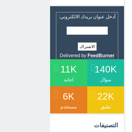
أدخل عنوان بريدك الالكتروني:
Delivered by
FeedBurner
11K
140K
سؤال
اجابة
6K
22K
تعليق
مستخدم
التصنيفات