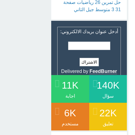
حل تمرين 26 رياضيات صفحة
31 3 متوسط جيل الثاني
أدخل عنوان بريدك الالكتروني:
Delivered by
FeedBurner
11K
140K
سؤال
اجابة
6K
22K
تعليق
مستخدم