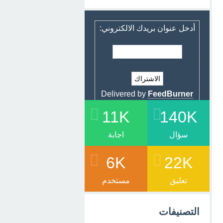
أدخل عنوان بريدك الالكتروني:
Delivered by
FeedBurner
11K
140K
سؤال
اجابة
6K
22K
تعليق
مستخدم
التصنيفات