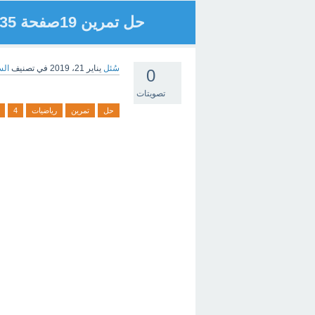
حل تمرين 19صفحة 35 رياضيات 4متوسط
سُئل
يناير 21، 2019
في تصنيف
الس
0
تصويتات
حل
تمرين
رياضيات
4