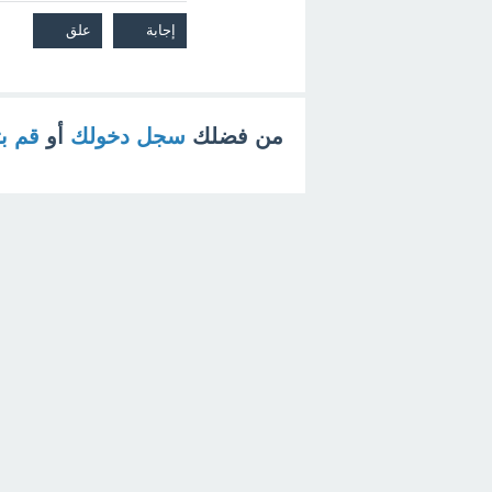
من فضلك
سجل دخولك
أو
قم ب