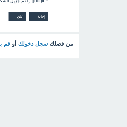
+google ولكم جزيل الشكر
من فضلك
سجل دخولك
أو
قم ب