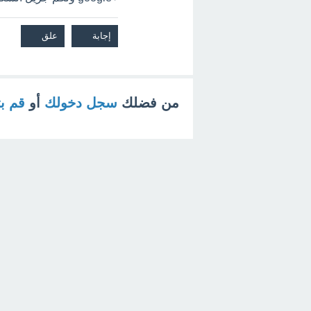
من فضلك
سجل دخولك
أو
قم ب