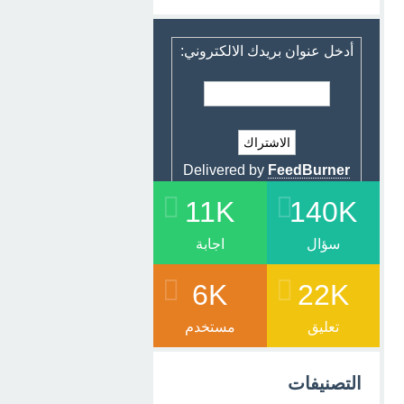
أدخل عنوان بريدك الالكتروني:
Delivered by
FeedBurner
11K
140K
سؤال
اجابة
6K
22K
تعليق
مستخدم
التصنيفات