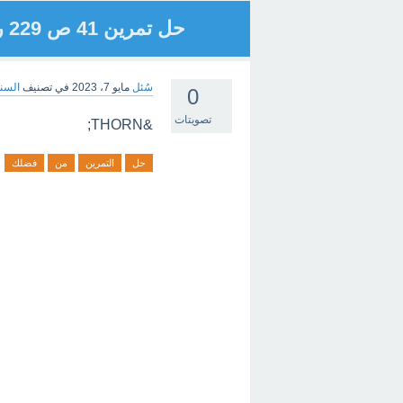
حل تمرين 41 ص 229 رياضيات من فضلك
سُئل
مايو 7، 2023
في تصنيف
السنة
0
تصويتات
&THORN;
حل
التمرين
من
فضلك