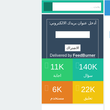
أدخل عنوان بريدك الالكتروني:
Delivered by
FeedBurner
11K
140K
سؤال
اجابة
6K
22K
تعليق
مستخدم