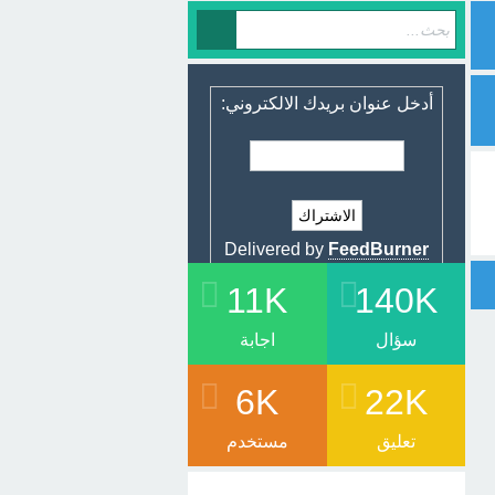
أدخل عنوان بريدك الالكتروني:
Delivered by
FeedBurner
11K
140K
سؤال
اجابة
6K
22K
تعليق
مستخدم