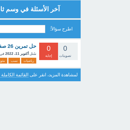
آخر الأسئلة في وسم ثا
اطرح سؤالاً:
حل تمرين 26 صفحة 27 رياضيات اداب
0
0
سُئل
أكتوبر 11، 2022
في 
تصويتات
إجابة
رياضيات
نسب
مئوي
لمشاهدة المزيد، انقر على
القائمة الكاملة 