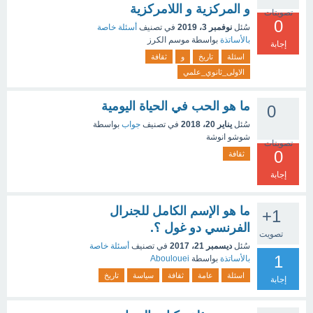
و المركزية و اللامركزية
تصويتات
0
سُئل
نوفمبر 3، 2019
في تصنيف
أسئلة خاصة
بالأساتذة
بواسطة
موسم الكرز
إجابة
اسئلة
تاريخ
و
ثقافة
الاولى_ثانوي_علمي
ما هو الحب في الحياة اليومية
0
سُئل
يناير 20، 2018
في تصنيف
جواب
بواسطة
شوشو انوشة
تصويتات
0
ثقافة
إجابة
ما هو الإسم الكامل للجنرال
+1
الفرنسي دو غول ؟.
تصويت
سُئل
ديسمبر 21، 2017
في تصنيف
أسئلة خاصة
1
بالأساتذة
بواسطة
Aboulouei
اسئلة
عامة
ثقافة
سياسة
تاريخ
إجابة