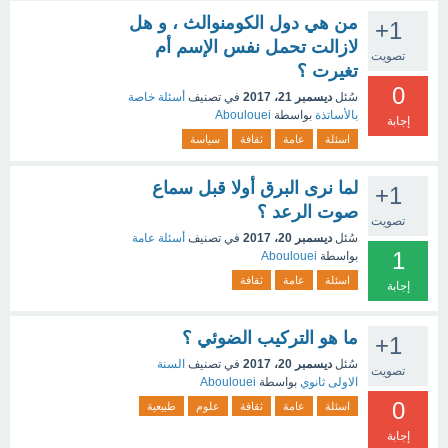
من هي دول الكومنوالث ، و هل
+1
لازالت تحمل نفس الإسم أم
تصويت
تغيرت ؟
0
سُئل
ديسمبر 21، 2017
في تصنيف
أسئلة خاصة
بالأساتذة
بواسطة
Aboulouei
إجابة
اسئلة
عامة
ثقافة
سياسة
لما نرى البرق أولا قبل سماع
+1
صوت الرعد ؟
تصويت
سُئل
ديسمبر 20، 2017
في تصنيف
أسئلة عامة
1
بواسطة
Aboulouei
اسئلة
عامة
ثقافة
إجابة
ما هو التركيب الضوئي ؟
+1
سُئل
ديسمبر 20، 2017
في تصنيف
السنة
تصويت
الاولى ثانوي
بواسطة
Aboulouei
0
اسئلة
عامة
ثقافة
علوم
طبيعية
إجابة