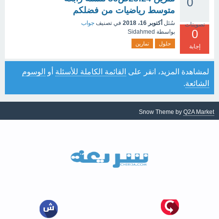
0
متوسط رياضيات من فضلكم
سُئل
أكتوبر 16، 2018
في تصنيف
جواب
تصويتات
0
بواسطة
Sidahmed
حلول
تمارين
إجابة
لمشاهدة المزيد، انقر على
القائمة الكاملة للأسئلة
أو
الوسوم
الشائعة
.
Snow Theme by
Q2A Market