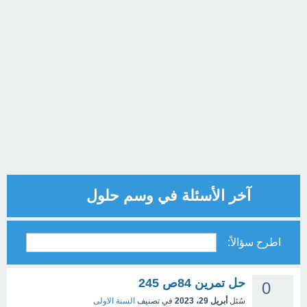
آخر الأسئلة في وسم حلول
اطرح سؤالاً:
حل تمرين 84ص 245
0
سُئل
أبريل 29، 2023
في تصنيف
السنة الاولى