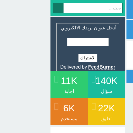
أدخل عنوان بريدك الالكتروني:
Delivered by
FeedBurner
11K
140K
سؤال
اجابة
6K
22K
تعليق
مستخدم