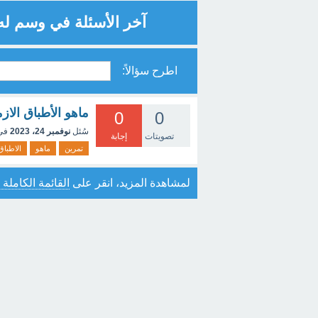
آخر الأسئلة في وسم له
اطرح سؤالاً:
ماهو الأطباق الازم
0
0
سُئل
نوفمبر 24، 2023
في
تصويتات
إجابة
تمرين
ماهو
الاطباق
لمشاهدة المزيد، انقر على
القائمة الكاملة 