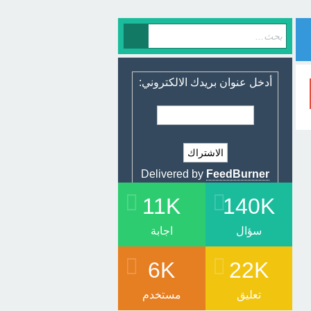
أدخل عنوان بريدك الالكتروني:
Delivered by
FeedBurner
11K
140K
سؤال
اجابة
6K
22K
تعليق
مستخدم