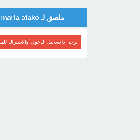
ملصق لـ maria otako
يرجى يا
تسجيل الدخول
أو
الاشتراك
للمش